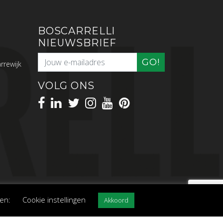
BOSCARRELLI
NIEUWSBRIEF
GO!
rrewijk
VOLG ONS
len:
Cookie instellingen
Akkoord