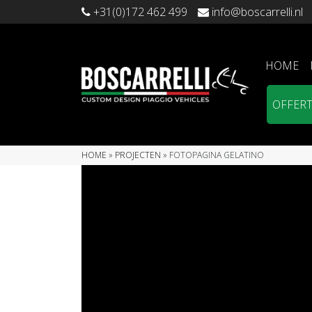
+31(0)172 462 499
info@boscarrelli.nl
HOME
OFFER
HOME
»
PROJECTEN
»
FOTOPAGINA GELATINO