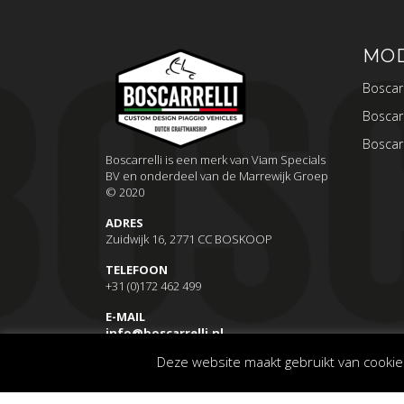
MO
Boscarr
Boscarr
Boscarr
Boscarrelli is een merk van Viam Specials
BV en onderdeel van de Marrewijk Groep
© 2020
ADRES
Zuidwijk 16, 2771 CC BOSKOOP
TELEFOON
+31 (0)172 462 499
E-MAIL
info@boscarrelli.nl
Deze website maakt gebruikt van cookie