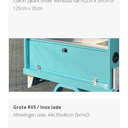
Luik in zijkant onder werkblad van 62cm x 35cm of
125cm x 35cm
Grote RVS / Inox lade
Afmetingen lade: 44x30x46cm BxHxD