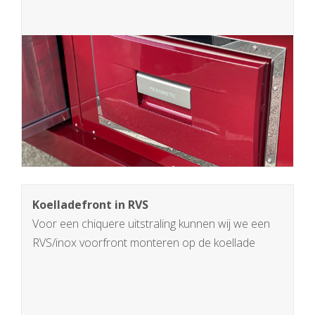
Koelladefront in RVS
Voor een chiquere uitstraling kunnen wij we een
RVS/inox voorfront monteren op de koellade