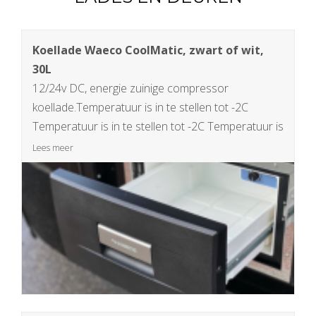
Koellade Waeco CoolMatic, zwart of wit,
30L
12/24v DC, energie zuinige compressor
koellade.Temperatuur is in te stellen tot -2C
Temperatuur is in te stellen tot -2C Temperatuur is
in te stellen tot -2C
Lees meer