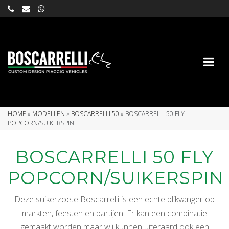
HOME
»
MODELLEN
»
BOSCARRELLI 50
»
BOSCARRELLI 50 FLY
POPCORN/SUIKERSPIN
BOSCARRELLI 50 FLY
POPCORN/SUIKERSPIN
Deze suikerzoete Boscarrelli is een echte blikvanger op
markten, feesten en partijen. Er kan een combinatie
gemaakt worden maar wij kunnen uiteraard ook een