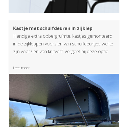
Kastje met schuifdeuren in zijklep
Handige extra opbergruimte, kastjes gemonteerd
in de zijkleppen voorzien van schuifdeurtjes welke
zijn voorzien van krijtverf. Vergeet bij deze optie
ook de verlichting in de zijklep niet zodat uw
krijtbord 'avond ook mooi verlicht wordt
Lees meer