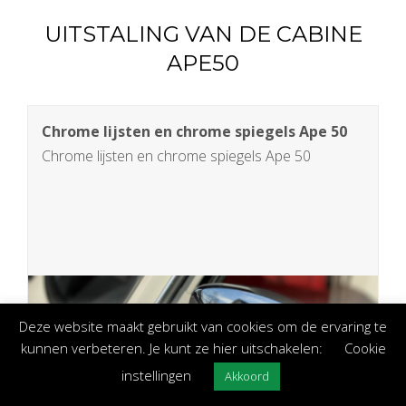
UITSTALING VAN DE CABINE
APE50
Chrome lijsten en chrome spiegels Ape 50
Chrome lijsten en chrome spiegels Ape 50
Deze website maakt gebruikt van cookies om de ervaring te
kunnen verbeteren. Je kunt ze hier uitschakelen:
Cookie
instellingen
Akkoord