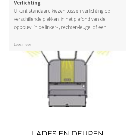
Verlichting
U kunt standaard kiezen tussen verlichting op
verschillende plekken; in het plafond van de
opbouw. in de linker- , rechtervleugel of een
combinatie van de mogelijkheden. Uiteraard zijn
uw ideeën ook welkom
Lees meer
LADES EN DEUREN